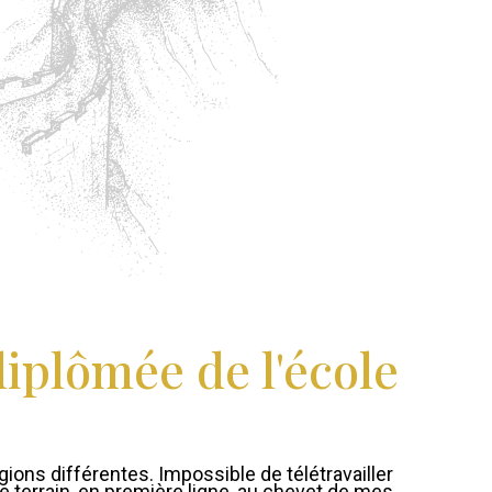
diplômée de l'école
égions différentes. Impossible de télétravailler
e terrain, en première ligne, au chevet de mes