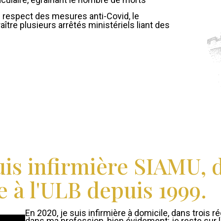
e respect des mesures anti-Covid, le
aître plusieurs arrêtés ministériels liant des
 suis infirmière SIAMU, 
e à l'ULB depuis 1999.
En 2020, je suis infirmière à domicile, dans trois r
dans ma profession, bien évidement: je reste sur l