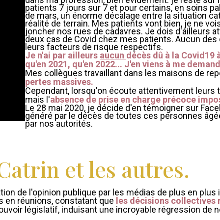
patients 7 jours sur 7 et pour certains, en soins pal
de mars, un énorme décalage entre la situation c
réalité de terrain. Mes patients vont bien, je ne v
joncher nos rues de cadavres. Je dois d'ailleurs 
deux cas de Covid chez mes patients. Aucun des d
leurs facteurs de risque respectifs.
Je n'ai par ailleurs
aucun
décès dû à la Covid19 à
qu'en 2021, qu'en 2022... J'en viens à me demand
Mes collègues travaillant dans les maisons de repo
pertes massives.
Cependant, lorsqu'on écoute attentivement leurs té
mais l'
absence de prise en charge précoce impos
Le 28 mai 2020, je décide d'en témoigner sur Fac
généré par le décès de toutes ces personnes âgée
par nos autorités.
Catrin et les autres.
ion de l'opinion publique par les médias de plus en plus
s en réunions, constatant que
les décisions collectives
 pouvoir législatif, induisant une incroyable régression 